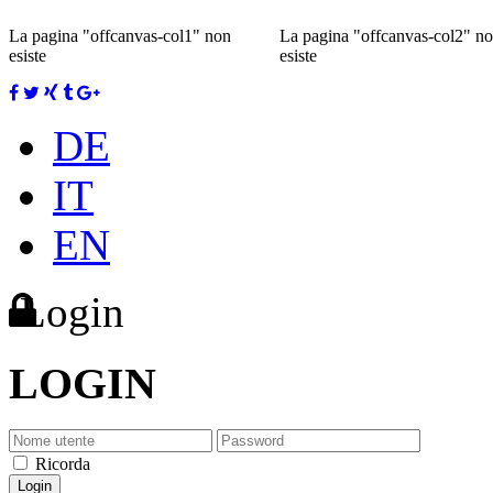
La pagina "offcanvas-col1" non
La pagina "offcanvas-col2" n
esiste
esiste
DE
IT
EN
Login
LOGIN
Ricorda